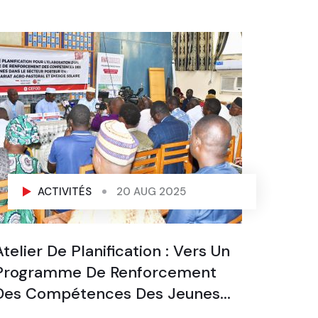
ACTIVITÉS
20 AUG 2025
Atelier De Planification : Vers Un
196 B
Programme De Renforcement
Kits 
Des Compétences Des Jeunes...
Auton
Durab