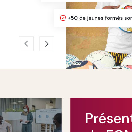
 du Tchad
+50 de jeunes 
Présen